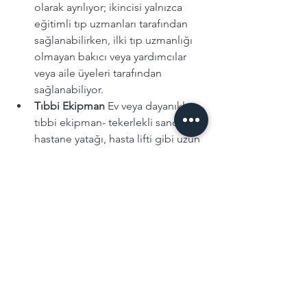
olarak ayrılıyor; ikincisi yalnızca 
eğitimli tıp uzmanları tarafından 
sağlanabilirken, ilki tıp uzmanlığı 
olmayan bakıcı veya yardımcılar 
veya aile üyeleri tarafından 
sağlanabiliyor.  
Tıbbi Ekipman
 Ev veya dayanıklı 
tıbbi ekipman- tekerlekli sandalye, 
hastane yatağı, hasta lifti gibi uzun 
ömürlü yeniden kullanılabilir 
cihazları ifade ediyor. 
Tıbbi Malzemeler
 Bunlar da 
genellikle evde bakımda kullanılan 
yetişkin bezleri veya diyabetik test 
aksesuarları gibi tek kullanımlık 
ürünlerden oluşuyor.
Yaşlılık Sigortası'nda sigortalıları en çok 
düşündüren konu primler. 
Bu pahalı bir 