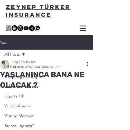
ZEYNEP TÜRKER
INSURANCE
Yazı
All Posts
Zeynep Turker
All Posts
21 Tem 2024
8 dakikada okunur
YAŞLANINCA BANA NE
Genel Sigorta Bilgileri
OLACAK ?
Sektörden haberler
Sigorta 101
Yanlis bilinenler
Yasa ve Mevzuat
Bu nasıl sigorta?