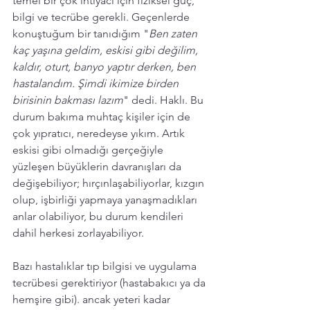
temel bir çok ihtiyacı için fiziksel güç, 
bilgi ve tecrübe gerekli. Geçenlerde 
konuştuğum bir tanıdığım "
Ben zaten 
kaç yaşına geldim, eskisi gibi değilim, 
kaldır, oturt, banyo yaptır derken, ben 
hastalandım. Şimdi ikimize birden 
birisinin bakması lazım
" dedi. Haklı. Bu 
durum bakıma muhtaç kişiler için de 
çok yıpratıcı, neredeyse yıkım. Artık 
eskisi gibi olmadığı gerçeğiyle 
yüzleşen büyüklerin davranışları da 
değişebiliyor; hırçınlaşabiliyorlar, kızgın 
olup, işbirliği yapmaya yanaşmadıkları 
anlar olabiliyor, bu durum kendileri 
dahil herkesi zorlayabiliyor.
Bazı hastalıklar tıp bilgisi ve uygulama 
tecrübesi gerektiriyor (hastabakıcı ya da 
hemşire gibi). ancak yeteri kadar 