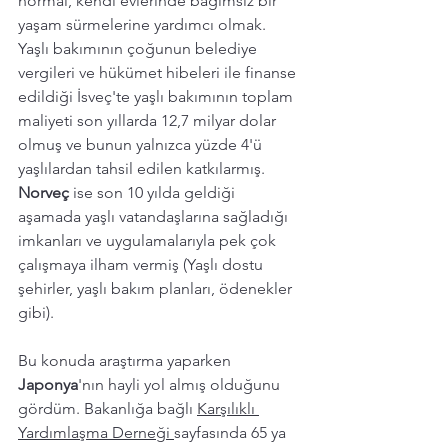
normal, kendi evlerinde bağımsız bir 
yaşam sürmelerine yardımcı olmak. 
Yaşlı bakımının çoğunun belediye 
vergileri ve hükümet hibeleri ile finanse 
edildiği İsveç'te yaşlı bakımının toplam 
maliyeti son yıllarda 12,7 milyar dolar 
olmuş ve bunun yalnızca yüzde 4'ü 
yaşlılardan tahsil edilen katkılarmış. 
Norveç 
ise son 10 yılda geldiği 
aşamada yaşlı vatandaşlarına sağladığı 
imkanları ve uygulamalarıyla pek çok 
çalışmaya ilham vermiş (Yaşlı dostu 
şehirler, yaşlı bakım planları, ödenekler 
gibi). 
Bu konuda araştırma yaparken 
Japonya
'nın
hayli yol almış olduğunu 
gördüm. Bakanlığa bağlı 
Karşılıklı 
Yardımlaşma Derneği 
sayfasında 65 ya 