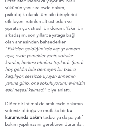
ücret istediklerini duyuyorum. Mali 
yükünün yanı sıra evde bakım, 
psikolojik olarak tüm aile bireylerini 
etkileyen, rutinleri alt üst eden ve 
yıpratan çok stresli bir durum. Yakın bir 
arkadaşım, son yıllarda yatağa bağlı 
olan annesinden bahsederken 
"
Eskiden geldiğimizde kapıyı annem 
açar, evde yemekler yenir, sofralar 
kurulur, herkesi etrafına toplardı. Şimdi 
hoş geldin bile demeyen bir bakıcı 
karşılıyor, sessizce uyuyan annemin 
yanına girip, ona sokuluyorum; evimizin 
eski neşesi kalmadı
" diye anlattı. 
Diğer bir ihtimal de artık evde bakımın 
yetersiz olduğu ve mutlaka bir 
tıp 
kurumunda bakım 
tedavi ya da palyatif 
bakım yapılmasını gerektiren durumlar. 