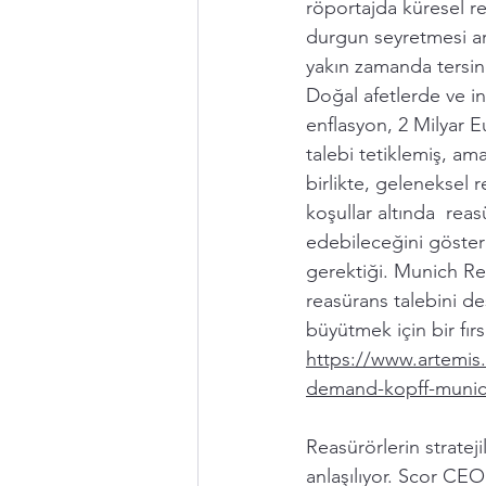
röportajda küresel re
durgun seyretmesi ar
yakın zamanda tersin
Doğal afetlerde ve ins
enflasyon, 2 Milyar 
talebi tetiklemiş, a
birlikte, geleneksel 
koşullar altında  reas
edebileceğini gösterm
gerektiği. Munich Re,
reasürans talebini de
büyütmek için bir fır
https://www.artemis
demand-kopff-munic
Reasürörlerin stratej
anlaşılıyor. Scor CEO