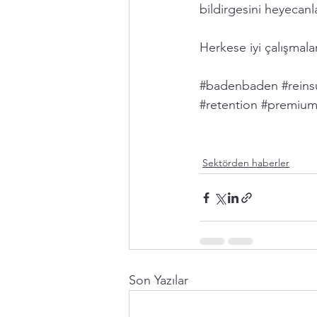
bildirgesini heyecanl
Herkese iyi çalışmala
#badenbaden
#rein
#retention
#premiu
Sektörden haberler
Son Yazılar