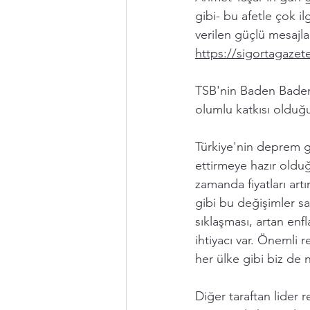
gibi- bu afetle çok ilg
verilen güçlü mesajlar
https://sigortagazete
TSB'nin Baden Baden'
olumlu katkısı olduğu 
Türkiye'nin deprem ge
ettirmeye hazır olduğ
zamanda fiyatları ar
gibi bu değişimler sa
sıklaşması, artan enf
ihtiyacı var. Önemli 
her ülke gibi biz de 
Diğer taraftan lider 