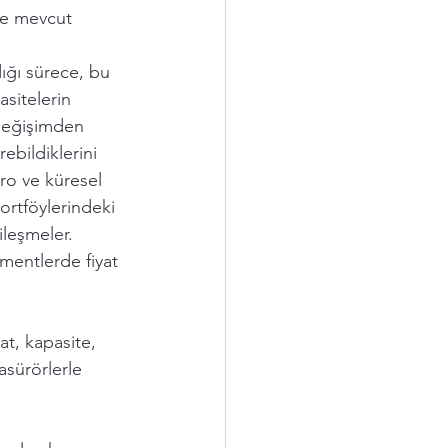
le mevcut 
ığı sürece, bu 
sitelerin 
değişimden 
ebildiklerini 
uro ve küresel 
portföylerindeki 
ileşmeler. 
gmentlerde fiyat 
t, kapasite, 
asürörlerle 