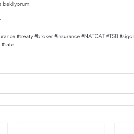
a bekliyorum. 
r 
surance
#treaty
#broker
#insurance
#NATCAT
#TSB
#sigor
m
#rate