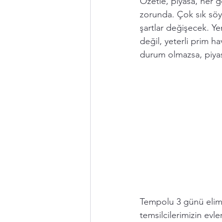
Özetle, piyasa, her 
zorunda. Çok sık söy
şartlar değişecek. Yen
değil, yeterli prim ha
durum olmazsa, piyasa
Tempolu 3 günü elim
temsilcilerimizin evl