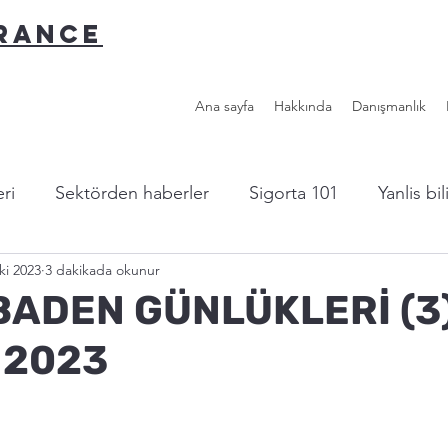
URANCE
Ana sayfa
Hakkında
Danışmanlık
ri
Sektörden haberler
Sigorta 101
Yanlis bi
ki 2023
3 dakikada okunur
l sigorta?
Yazardan...
Faydalı Linkler
ADEN GÜNLÜKLERİ (3)
 2023