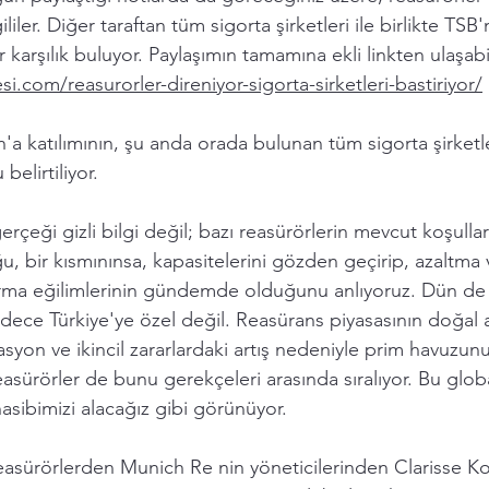
ililer. Diğer taraftan tüm sigorta şirketleri ile birlikte TSB'n
 karşılık buluyor. Paylaşımın tamamına ekli linkten ulaşabil
si.com/reasurorler-direniyor-sigorta-sirketleri-bastiriyor/
a katılımının, şu anda orada bulunan tüm sigorta şirketl
belirtiliyor. 
rçeği gizli bilgi değil; bazı reasürörlerin mevcut koşulla
u, bir kısmınınsa, kapasitelerini gözden geçirip, azaltma 
tırma eğilimlerinin gündemde olduğunu anlıyoruz. Dün de 
dece Türkiye'ye özel değil. Reasürans piyasasının doğal a
lasyon ve ikincil zararlardaki artış nedeniyle prim havuzu
reasürörler de bunu gerekçeleri arasında sıralıyor. Bu glo
nasibimizi alacağız gibi görünüyor. 
reasürörlerden Munich Re nin yöneticilerinden Clarisse Ko