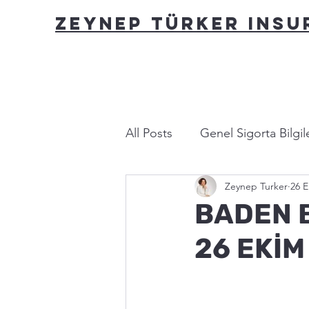
ZEYNEP TÜRKER INS
All Posts
Genel Sigorta Bilgile
Zeynep Turker
26 E
Yasa ve Mevzuat
Bu nası
BADEN B
26 EKİM