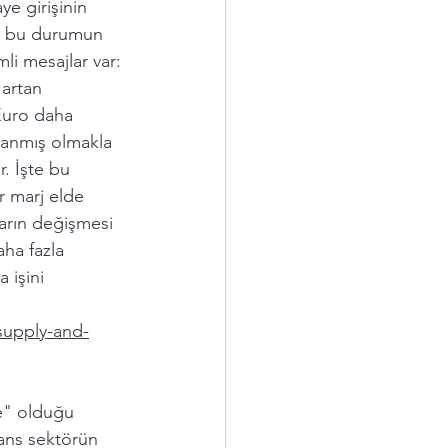
ye girişinin 
ve bu durumun 
i mesajlar var: 
 artan 
Euro daha 
şanmış olmakla 
. İşte bu 
ir marj elde 
ların değişmesi 
ha fazla 
 işini 
supply-and-
me" olduğu 
rans sektörün 