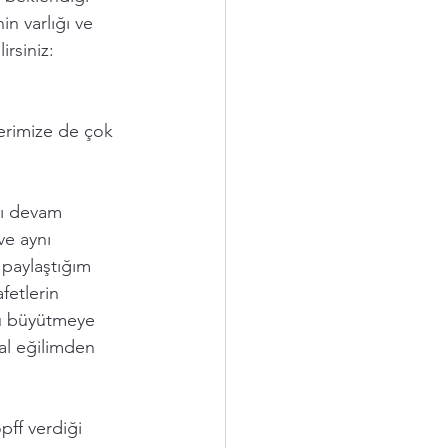
in varlığı ve 
irsiniz:
erimize de çok 
rı devam 
ve aynı 
paylaştığım 
fetlerin 
nu büyütmeye 
bal eğilimden 
pff verdiği 