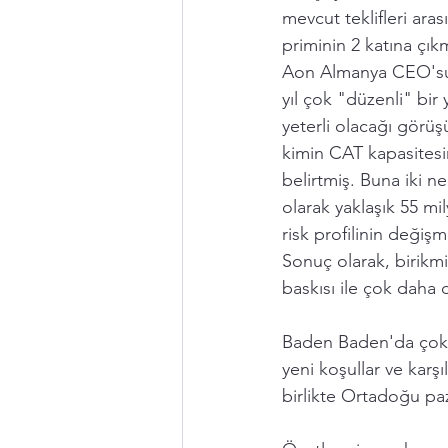
mevcut teklifleri ara
priminin 2 katına çık
Aon Almanya CEO'su r
yıl çok "düzenli" bir
yeterli olacağı görü
kimin CAT kapasitesini
belirtmiş. Buna iki n
olarak yaklaşık 55 mil
risk profilinin değişm
Sonuç olarak, birikmi
baskısı ile çok daha 
Baden Baden'da çok i
yeni koşullar ve karşı
birlikte Ortadoğu paza