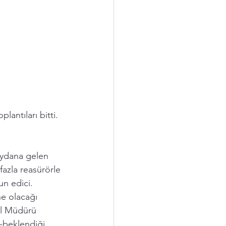
ntıları bitti.  
ydana gelen 
fazla reasürörle 
n edici. 
e olacağı 
el Müdürü 
-beklendiği 