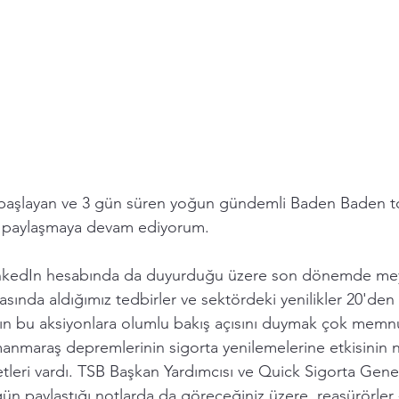
 başlayan ve 3 gün süren yoğun gündemli Baden Baden topla
ı paylaşmaya devam ediyorum. 
inkedIn hesabında da duyurduğu üzere son dönemde me
sında aldığımız tedbirler ve sektördeki yenilikler 20'den 
ının bu aksiyonlara olumlu bakış açısını duymak çok memnu
manmaraş depremlerinin sigorta yenilemelerine etkisinin n
tleri vardı. TSB Başkan Yardımcısı ve Quick Sigorta Gen
ün paylaştığı notlarda da göreceğiniz üzere, reasürörler 