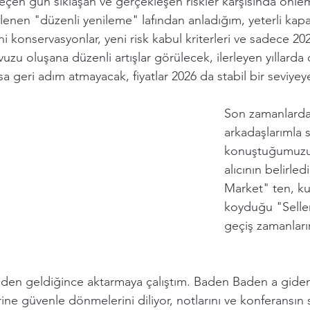
geçen gün sıklaşan ve gerçekleşen riskler karşısında önle
lenen "düzenli yenileme" lafından anladığım, yeterli kapa
i konservasyonlar, yeni risk kabul kriterleri ve sadece 2024
vuzu oluşana düzenli artışlar görülecek, ilerleyen yıllarda
 geri adım atmayacak, fiyatlar 2026 da stabil bir seviyeye 
Son zamanlarda
arkadaşlarımla s
konuştuğumuzu 
alıcının belirled
Market" ten, kur
koyduğu "Selle
geçiş zamanların
den geldiğince aktarmaya çalıştım. Baden Baden a giden
erine güvenle dönmelerini diliyor, notlarını ve konferansın