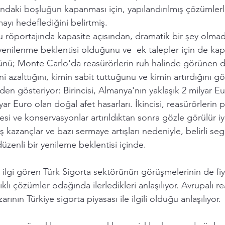
sındaki boşluğun kapanması için, yapılandırılmış çözümler
mayı hedeflediğini belirtmiş. 
öportajında kapasite açısından, dramatik bir şey olmad
 yenilenme beklentisi olduğunu ve  ek talepler için de kapa
şünü; Monte Carlo'da reasürörlerin ruh halinde görünen 
 azalttığını, kimin sabit tuttuğunu ve kimin artırdığını gör
eden gösteriyor: Birincisi, Almanya'nın yaklaşık 2 milyar E
yar Euro olan doğal afet hasarları. İkincisi, reasürörlerin 
esi ve konservasyonlar artırıldıktan sonra gözle görülür iy
ş kazançlar ve bazı sermaye artışları nedeniyle, belirli se
düzenli bir yenileme beklentisi içinde. 
lgi gören Türk Sigorta sektörünün görüşmelerinin de fiya
lıklı çözümler odağında ilerledikleri anlaşılıyor. Avrupalı re
rının Türkiye sigorta piyasası ile ilgili olduğu anlaşılıyor. 