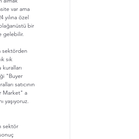
m almak 
site var ama 
 yılına özel  
 olağanüstü bir 
gelebilir.  
 sektörden 
ık sık 
kuralları 
iği "Buyer 
alları satıcının 
r Market" a 
ı yaşıyoruz. 
 sektör 
 sonuç 