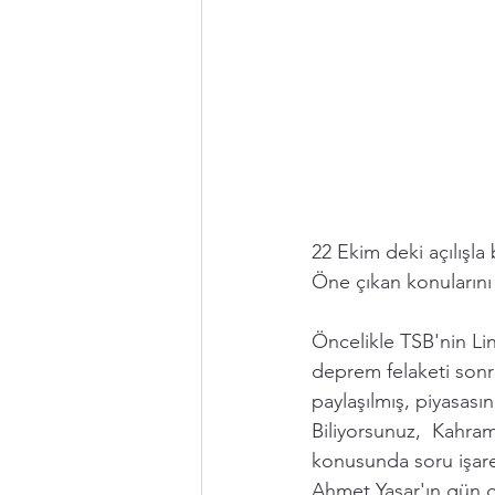
22 Ekim deki açılışla
Öne çıkan konuların
Öncelikle TSB'nin L
deprem felaketi sonra
paylaşılmış, piyasas
Biliyorsunuz,  Kahra
konusunda soru işare
Ahmet Yaşar'ın gün g