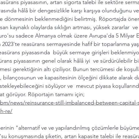
asürans piyasasının, artan sigorta talebi ile sektöre serma
asında hâlâ bir dengesizlikle karşı karşıya olunduğunu 
e dönmesinin beklenmediğini belirtmiş. Röportajda öneml
an kaynaklı olaylarda sıklığın artması, yüksek zararlar  ve
Euro'su sadece Almanya olmak üzere Avrupa'da 5 Milyar 
ma 2023'te reasürans sermayesinde hafif bir toparlanma ya
reasürans piyasasında  büyük sermaye girişleri beklenmiyor
ürans piyasasının genel olarak hâlâ iyi  ve sürdürülebilir b
esi gerektiğinin altı çiziliyor. Bunun tercümesi de koşul
 bilançosunun ve kapasitesinin ölçeğini dikkate alarak da
stekleyebileceğini söylüyor ve  mevcut piyasa koşullarında
sat görüyor. Röportajın tamamı için; 
.bm/news/reinsurance-still-imbalanced-between-capital-
h-re/
ilerinin "alternatif ve ve yapılandırılmış çözümlerle büyü
'su konuşmasında şiketin, artan kapasite talebi ile reasü