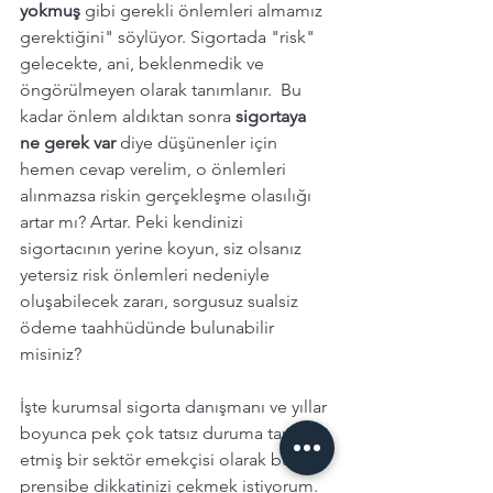
yokmuş 
gibi gerekli önlemleri almamız 
gerektiğini" söylüyor. Sigortada "risk" 
gelecekte, ani, beklenmedik ve 
öngörülmeyen olarak tanımlanır.  Bu 
kadar önlem aldıktan sonra 
sigortaya 
ne gerek var
 diye düşünenler için 
hemen cevap verelim, o önlemleri 
alınmazsa riskin gerçekleşme olasılığı 
artar mı? Artar. Peki kendinizi 
sigortacının yerine koyun, siz olsanız 
yetersiz risk önlemleri nedeniyle 
oluşabilecek zararı, sorgusuz sualsiz 
ödeme taahhüdünde bulunabilir 
misiniz? 
İşte kurumsal sigorta danışmanı ve yıllar 
boyunca pek çok tatsız duruma tanıklık 
etmiş bir sektör emekçisi olarak bu 
prensibe dikkatinizi çekmek istiyorum. 