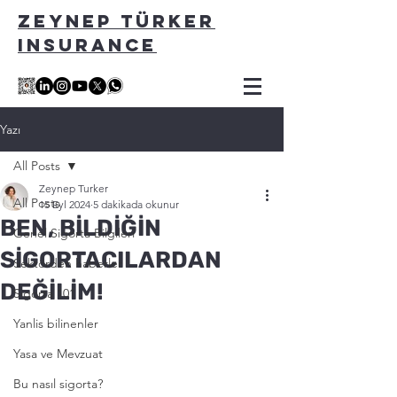
ZEYNEP TÜRKER
INSURANCE
Yazı
All Posts
Zeynep Turker
All Posts
15 Eyl 2024
5 dakikada okunur
BEN, BİLDİĞİN
Genel Sigorta Bilgileri
SİGORTACILARDAN
Sektörden haberler
DEĞİLİM!
Sigorta 101
Yanlis bilinenler
Yasa ve Mevzuat
Bu nasıl sigorta?