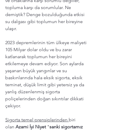
ve ortaklarına karşı sorumlu değiller, 
topluma karşı da sorumlular. Ne 
demiştik? Denge bozulduğunda etkisi 
su dalgası gibi toplumun her bireyine 
ulaşır. 
2023 depremlerinin tüm ülkeye maliyeti 
105 Milyar dolar oldu ve bu zarar 
katlanarak toplumun her bireyini 
etkilemeye devam ediyor. Son aylarda 
yaşanan büyük yangınlar ve su 
baskınlarında hala eksik sigorta, eksik 
teminat, düşük limit gibi yetersiz ya da 
yanlış düzenlenmiş sigorta 
poliçelerinden doğan sıkıntılar dikkati 
çekiyor. 
Sigorta temel prensiplerinden 
biri 
olan
 Azami İyi Niyet 
"
sanki sigortamız 