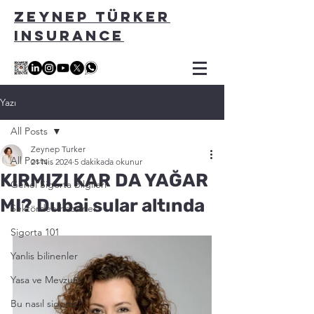
ZEYNEP TÜRKER
INSURANCE
Yazı
All Posts
Zeynep Turker
All Posts
21 Nis 2024
5 dakikada okunur
KIRMIZI KAR DA YAĞAR
Genel Sigorta Bilgileri
MI? Dubai sular altında
Sektörden haberler
Sigorta 101
Yanlis bilinenler
Yasa ve Mevzuat
Bu nasıl sigorta?