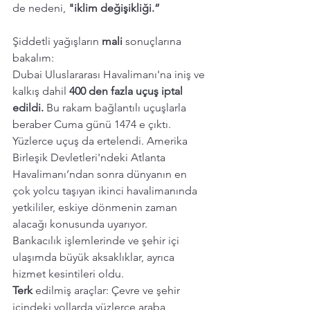
de nedeni, 
"iklim değişikliği.”
Şiddetli yağışların 
mali 
sonuçlarına 
bakalım: 
Dubai Uluslararası Havalimanı'na iniş ve 
kalkış dahil 
400 den fazla uçuş iptal 
edildi.
 Bu rakam bağlantılı uçuşlarla 
beraber Cuma günü 1474 e çıktı.  
Yüzlerce uçuş da ertelendi. Amerika 
Birleşik Devletleri'ndeki Atlanta 
Havalimanı’ndan sonra dünyanın en 
çok yolcu taşıyan ikinci havalimanında 
yetkililer, eskiye dönmenin zaman 
alacağı konusunda uyarıyor.
Bankacılık işlemlerinde ve şehir içi 
ulaşımda büyük aksaklıklar, ayrıca 
hizmet kesintileri oldu.
Terk 
edilmiş araçlar: Çevre ve şehir 
içindeki yollarda yüzlerce araba, 