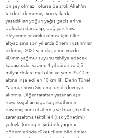
bir şey olmaz , olursa da artık Allah'ın 
takdiri" dememiş, son yıllarda 
yaşadıkları yoğun yağış geçişleri ve 
doludan ders alıp, değişen hava 
olaylarına hazırlıklı olmak için ülke 
altyapısına son yıllarda önemli yatırımlar 
eklemiş: 2021 yılında şehrin yüzde 
40'ının yağmur suyunu tahliye edecek 
kapasitede, yapımı 4 yıl süren ve 2,5 
milyar dolara mal olan ve yerin 35-40 m 
altına inşa edilen 10 km'lik  Derin Tünel 
Yağmur Suyu Sistemi tüneli devreye 
alınmış. Diğer taraftan yaşanan aşırı 
hava koşulları sigorta şirketlerinin 
davranışlarını etkilemiş ve bazı şirketler, 
zarar azaltma taktikleri (risk yönetimi) 
yoluyla (örneğin, şiddetli yağmur 
dönemlerinde tüketicilere bildirimler 