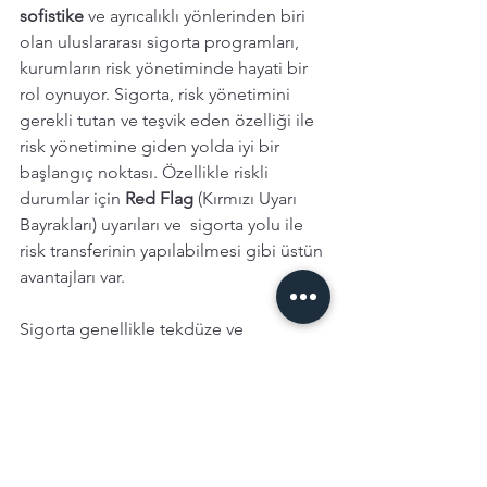
sofistike 
ve ayrıcalıklı yönlerinden biri 
olan uluslararası sigorta programları, 
kurumların risk yönetiminde hayati bir 
rol oynuyor. Sigorta, risk yönetimini 
gerekli tutan ve teşvik eden özelliği ile 
risk yönetimine giden yolda iyi bir 
başlangıç noktası. Özellikle riskli 
durumlar için 
Red Flag
 (Kırmızı Uyarı 
Bayrakları) uyarıları ve  sigorta yolu ile 
risk transferinin yapılabilmesi gibi üstün 
avantajları var. 
Sigorta genellikle tekdüze ve 
geleneksel olarak algılanıyor. Ama 
daha dikkatli baktığınızda ne kadar 
büyük bir sistemin içinde sayısız risk ve 
sayısız paydaşla etkileşim içinde 
olduğunu görüyorsunuz. 