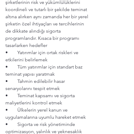
şirketlerinin risk ve yükümlülüklerini 
koordineli ve tutarlı bir şekilde teminat 
altına alırken aynı zamanda her bir yerel 
şirketin özel ihtiyaçları ve tercihlerinin 
de dikkate alındığı sigorta 
programlarıdır. Kısaca bir programı 
tasarlarken hedefler 
•	Yatırımlar için ortak riskleri ve 
etkilerini belirlemek
•	Tüm yatırımlar için standart baz 
teminat yapısı yaratmak 
•	Tahmin edilebilir hasar 
senaryolarını tespit etmek 
•	Teminat kapsamı ve sigorta 
maliyetlerini kontrol etmek 
•	Ülkelerin yerel kanun ve 
uygulamalarına uyumlu hareket etmek 
•	Sigorta ve risk yönetiminde 
optimizasyon, yalınlık ve yeknesaklık 