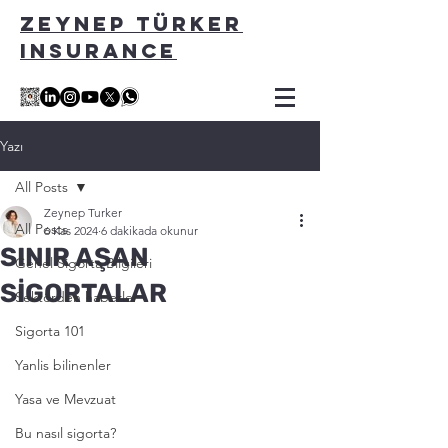
ZEYNEP TÜRKER
INSURANCE
Yazı
All Posts
Zeynep Turker
All Posts
6 Kas 2024
6 dakikada okunur
SINIR AŞAN
Genel Sigorta Bilgileri
SİGORTALAR
Sektörden haberler
Sigorta 101
Yanlis bilinenler
Yasa ve Mevzuat
Bu nasıl sigorta?